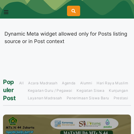
Dynamic Meta widget allowed only for Posts listing
source or in Post context
Pop
All
Acara Madrasah
Agenda
Alumni
Hari Raya Muslim
uler
Kegiatan Guru / Pegawai
Kegiatan Siswa
Kunjungan
Post
Layanan Madrasah
Penerimaan Siswa Baru
Prestasi