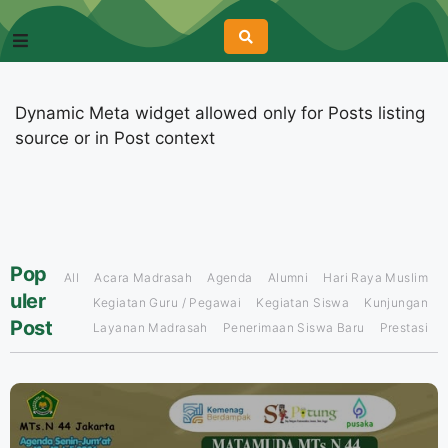
Dynamic Meta widget allowed only for Posts listing
source or in Post context
Pop
All
Acara Madrasah
Agenda
Alumni
Hari Raya Muslim
uler
Kegiatan Guru / Pegawai
Kegiatan Siswa
Kunjungan
Post
Layanan Madrasah
Penerimaan Siswa Baru
Prestasi