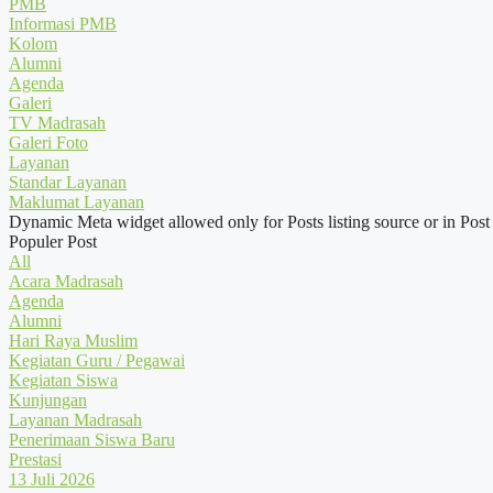
PMB
Informasi PMB
Kolom
Alumni
Agenda
Galeri
TV Madrasah
Galeri Foto
Layanan
Standar Layanan
Maklumat Layanan
Dynamic Meta widget allowed only for Posts listing source or in Post
Populer Post
All
Acara Madrasah
Agenda
Alumni
Hari Raya Muslim
Kegiatan Guru / Pegawai
Kegiatan Siswa
Kunjungan
Layanan Madrasah
Penerimaan Siswa Baru
Prestasi
13 Juli 2026