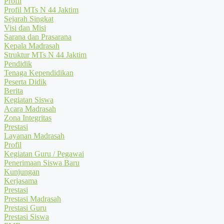
Profil
Profil MTs N 44 Jaktim
Sejarah Singkat
Visi dan Misi
Sarana dan Prasarana
Kepala Madrasah
Struktur MTs N 44 Jaktim
Pendidik
Tenaga Kependidikan
Peserta Didik
Berita
Kegiatan Siswa
Acara Madrasah
Zona Integritas
Prestasi
Layanan Madrasah
Profil
Kegiatan Guru / Pegawai
Penerimaan Siswa Baru
Kunjungan
Kerjasama
Prestasi
Prestasi Madrasah
Prestasi Guru
Prestasi Siswa