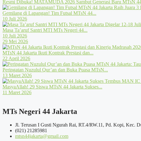
Resmi Dibuka! MATAMUDA 2026 Sambut Generasi Baru MTsN 44 
Gemilang di Lapangan! Tim Futsal MTsN 44...
10 Juli 2026
Masa Ta’aruf Santri MTI MTs Negeri 44...
10 Juli 2026
29 Mei 2026
MTsN 44 Jakarta Ikuti Kontrak Prestasi dan...
22 April 2026
Peringatan Nuzulul Qur’an dan Buka Puasa MTsN...
13 Maret 2026
MasyaAllah! 29 Siswa MTsN 44 Jakarta Sukses...
11 Maret 2026
MTs Negeri 44 Jakarta
Jl. Terusan I Gusti Ngurah Rai, RT.4/RW.11, Pd. Kopi, Kec. D
(021) 21285981
mtsn44jakarta@gmail.com