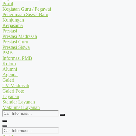
Profil
Kegiatan Guru / Pegawai
Penerimaan Siswa Baru
Kunjungan
Kerjasama
Prestasi
Prestasi Madrasah
Prestasi Guru
Prestasi Siswa
PMB
Informasi PMB
Kolom
Alumni
Agenda
Galeri
TV Madrasah
Galeri Foto
Layanan
Standar Layanan
Maklumat Layanan
Cari
Informasi...
Cari
Informasi...