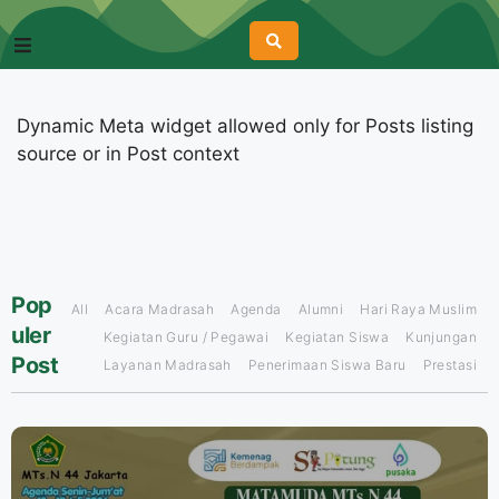
Dynamic Meta widget allowed only for Posts listing
source or in Post context
Pop
All
Acara Madrasah
Agenda
Alumni
Hari Raya Muslim
uler
Kegiatan Guru / Pegawai
Kegiatan Siswa
Kunjungan
Post
Layanan Madrasah
Penerimaan Siswa Baru
Prestasi