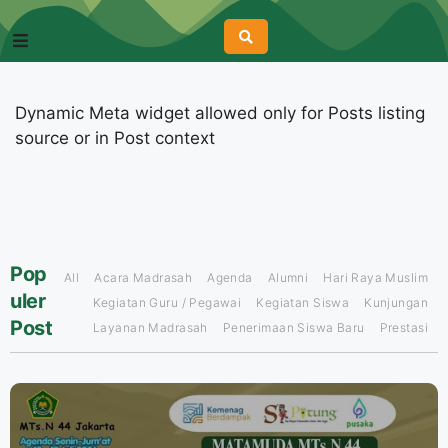
Dynamic Meta widget allowed only for Posts listing
source or in Post context
Pop
All
Acara Madrasah
Agenda
Alumni
Hari Raya Muslim
uler
Kegiatan Guru / Pegawai
Kegiatan Siswa
Kunjungan
Post
Layanan Madrasah
Penerimaan Siswa Baru
Prestasi