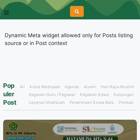
Dynamic Meta widget allowed only for Posts listing
source or in Post context
Pop
All
Acara Madrasah
Agenda
Alumni
Hari Raya Muslim
uler
Kegiatan Guru / Pegawai
Kegiatan Siswa
Kunjungan
Post
Layanan Madrasah
Penerimaan Siswa Baru
Prestasi