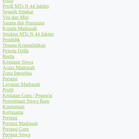
Profil
Profil MTs N 44 Jaktim
Sejarah Singkat
Visi dan Misi
Sarana dan Prasarana
Kepala Madrasah
Struktur MTs N 44 Jaktim
Pendidik
Tenaga Kependidikan
Peserta Didik
Berita
Kegiatan Siswa
Acara Madrasah
Zona Integritas
Prestasi
Layanan Madrasah
Profil
Kegiatan Guru / Pegawai
Penerimaan Siswa Baru
Kunjungan
Kerjasama
Prestasi
Prestasi Madrasah
Prestasi Guru
Prestasi Siswa