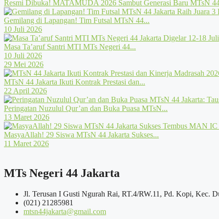
Resmi Dibuka! MATAMUDA 2026 Sambut Generasi Baru MTsN 44 
Gemilang di Lapangan! Tim Futsal MTsN 44...
10 Juli 2026
Masa Ta’aruf Santri MTI MTs Negeri 44...
10 Juli 2026
29 Mei 2026
MTsN 44 Jakarta Ikuti Kontrak Prestasi dan...
22 April 2026
Peringatan Nuzulul Qur’an dan Buka Puasa MTsN...
13 Maret 2026
MasyaAllah! 29 Siswa MTsN 44 Jakarta Sukses...
11 Maret 2026
MTs Negeri 44 Jakarta
Jl. Terusan I Gusti Ngurah Rai, RT.4/RW.11, Pd. Kopi, Kec. D
(021) 21285981
mtsn44jakarta@gmail.com