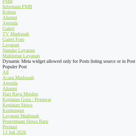
PMB
Informasi PMB
Kolom
Alumni
Agenda
Galeri
TV Madrasah
Galeri Foto
Layanan
Standar Layanan
Maklumat Layanan
Dynamic Meta widget allowed only for Posts listing source or in Post
Populer Post
All
Acara Madrasah
Agenda
Alumni
Hari Raya Muslim
Kegiatan Guru / Pegawai
Kegiatan Siswa
Kunjungan
Layanan Madrasah
Penerimaan Siswa Baru
Prestasi
13 Juli 2026