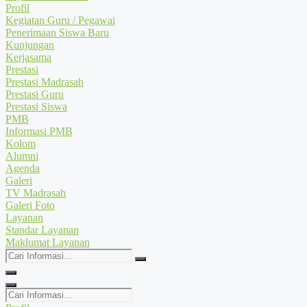
Profil
Kegiatan Guru / Pegawai
Penerimaan Siswa Baru
Kunjungan
Kerjasama
Prestasi
Prestasi Madrasah
Prestasi Guru
Prestasi Siswa
PMB
Informasi PMB
Kolom
Alumni
Agenda
Galeri
TV Madrasah
Galeri Foto
Layanan
Standar Layanan
Maklumat Layanan
Cari
Informasi...
Cari
Informasi...