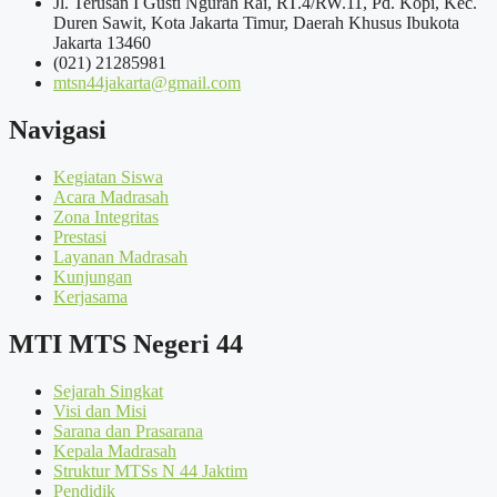
Jl. Terusan I Gusti Ngurah Rai, RT.4/RW.11, Pd. Kopi, Kec.
Duren Sawit, Kota Jakarta Timur, Daerah Khusus Ibukota
Jakarta 13460
(021) 21285981
mtsn44jakarta@gmail.com
Navigasi
Kegiatan Siswa
Acara Madrasah
Zona Integritas
Prestasi
Layanan Madrasah
Kunjungan
Kerjasama
MTI MTS Negeri 44
Sejarah Singkat
Visi dan Misi
Sarana dan Prasarana
Kepala Madrasah
Struktur MTSs N 44 Jaktim
Pendidik