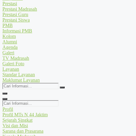
Prestasi
Prestasi Madrasah
Prestasi Guru
Prestasi Siswa
PMB
Informasi PMB
Kolom
Alumni
Agenda
Galeri
TV Madrasah
Galeri Foto
Layanan
Standar Layanan
Maklumat Layanan
Cari
Informasi...
Cari
Informasi...
Profil
Profil MTs N 44 Jaktim
Sejarah Singkat
Visi dan Misi
Sarana dan Prasarana