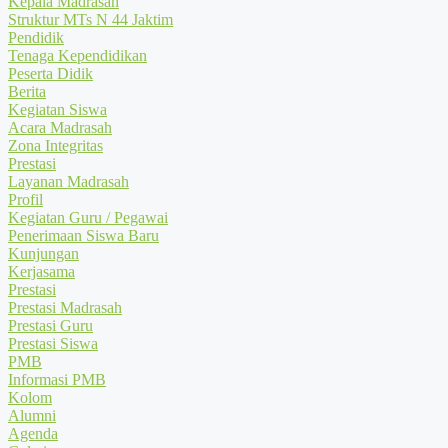
Kepala Madrasah
Struktur MTs N 44 Jaktim
Pendidik
Tenaga Kependidikan
Peserta Didik
Berita
Kegiatan Siswa
Acara Madrasah
Zona Integritas
Prestasi
Layanan Madrasah
Profil
Kegiatan Guru / Pegawai
Penerimaan Siswa Baru
Kunjungan
Kerjasama
Prestasi
Prestasi Madrasah
Prestasi Guru
Prestasi Siswa
PMB
Informasi PMB
Kolom
Alumni
Agenda