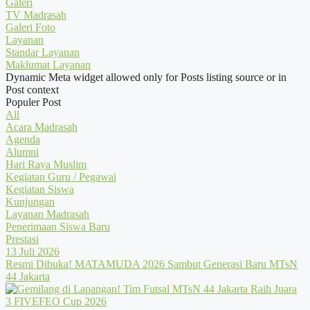
Galeri
TV Madrasah
Galeri Foto
Layanan
Standar Layanan
Maklumat Layanan
Dynamic Meta widget allowed only for Posts listing source or in
Post context
Populer Post
All
Acara Madrasah
Agenda
Alumni
Hari Raya Muslim
Kegiatan Guru / Pegawai
Kegiatan Siswa
Kunjungan
Layanan Madrasah
Penerimaan Siswa Baru
Prestasi
13 Juli 2026
Resmi Dibuka! MATAMUDA 2026 Sambut Generasi Baru MTsN
44 Jakarta