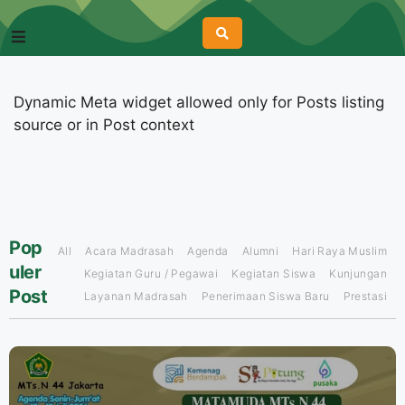
Dynamic Meta widget allowed only for Posts listing
source or in Post context
Pop
All
Acara Madrasah
Agenda
Alumni
Hari Raya Muslim
uler
Kegiatan Guru / Pegawai
Kegiatan Siswa
Kunjungan
Post
Layanan Madrasah
Penerimaan Siswa Baru
Prestasi