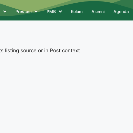
a
Prestasi
PMB
Kolom
Alumni
Agenda
 listing source or in Post context