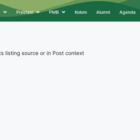
a
Prestasi
PMB
Kolom
Alumni
Agenda
 listing source or in Post context