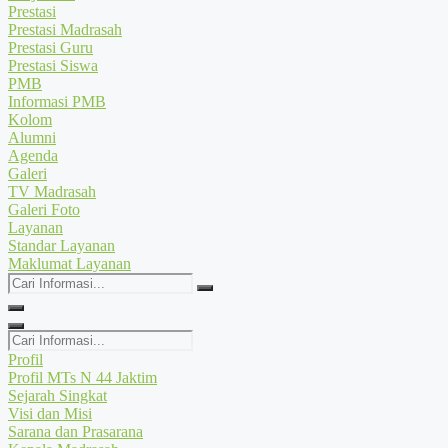
Prestasi
Prestasi Madrasah
Prestasi Guru
Prestasi Siswa
PMB
Informasi PMB
Kolom
Alumni
Agenda
Galeri
TV Madrasah
Galeri Foto
Layanan
Standar Layanan
Maklumat Layanan
Cari
Informasi...
Cari
Informasi...
Profil
Profil MTs N 44 Jaktim
Sejarah Singkat
Visi dan Misi
Sarana dan Prasarana