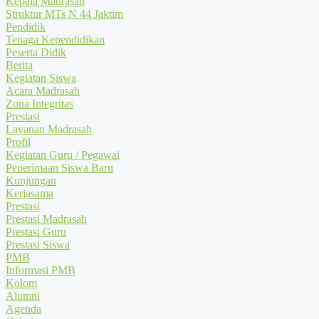
Kepala Madrasah
Struktur MTs N 44 Jaktim
Pendidik
Tenaga Kependidikan
Peserta Didik
Berita
Kegiatan Siswa
Acara Madrasah
Zona Integritas
Prestasi
Layanan Madrasah
Profil
Kegiatan Guru / Pegawai
Penerimaan Siswa Baru
Kunjungan
Kerjasama
Prestasi
Prestasi Madrasah
Prestasi Guru
Prestasi Siswa
PMB
Informasi PMB
Kolom
Alumni
Agenda