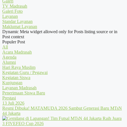
Galeri
TV Madrasah
Galeri Foto
Layanan
Standar Layanan
Maklumat Layanan
Dynamic Meta widget allowed only for Posts listing source or in
Post context
Populer Post
All
Acara Madrasah
Agenda
Alumni
Hari Raya Muslim
Kegiatan Guru / Pegawai
Kegiatan Siswa
Kunjungan
Layanan Madrasah
Penerimaan Siswa Baru
Prestasi
13 Juli 2026
Resmi Dibuka! MATAMUDA 2026 Sambut Generasi Baru MTsN
44 Jakarta