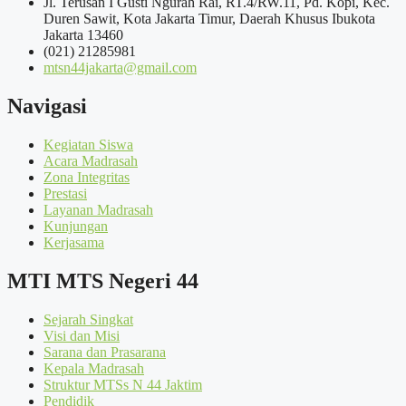
Jl. Terusan I Gusti Ngurah Rai, RT.4/RW.11, Pd. Kopi, Kec.
Duren Sawit, Kota Jakarta Timur, Daerah Khusus Ibukota
Jakarta 13460
(021) 21285981
mtsn44jakarta@gmail.com
Navigasi
Kegiatan Siswa
Acara Madrasah
Zona Integritas
Prestasi
Layanan Madrasah
Kunjungan
Kerjasama
MTI MTS Negeri 44
Sejarah Singkat
Visi dan Misi
Sarana dan Prasarana
Kepala Madrasah
Struktur MTSs N 44 Jaktim
Pendidik