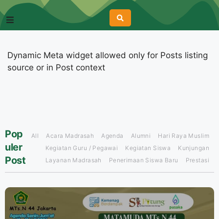
Dynamic Meta widget allowed only for Posts listing
source or in Post context
Pop
All
Acara Madrasah
Agenda
Alumni
Hari Raya Muslim
uler
Kegiatan Guru / Pegawai
Kegiatan Siswa
Kunjungan
Post
Layanan Madrasah
Penerimaan Siswa Baru
Prestasi