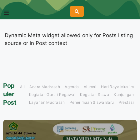
Dynamic Meta widget allowed only for Posts listing
source or in Post context
Pop
All
Acara Madrasah
Agenda
Alumni
Hari Raya Muslim
uler
Kegiatan Guru / Pegawai
Kegiatan Siswa
Kunjungan
Post
Layanan Madrasah
Penerimaan Siswa Baru
Prestasi