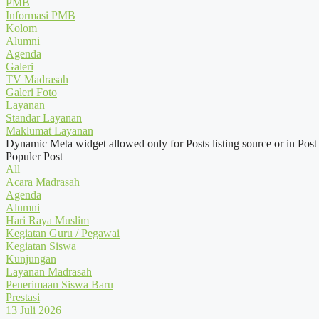
PMB
Informasi PMB
Kolom
Alumni
Agenda
Galeri
TV Madrasah
Galeri Foto
Layanan
Standar Layanan
Maklumat Layanan
Dynamic Meta widget allowed only for Posts listing source or in Post
Populer Post
All
Acara Madrasah
Agenda
Alumni
Hari Raya Muslim
Kegiatan Guru / Pegawai
Kegiatan Siswa
Kunjungan
Layanan Madrasah
Penerimaan Siswa Baru
Prestasi
13 Juli 2026