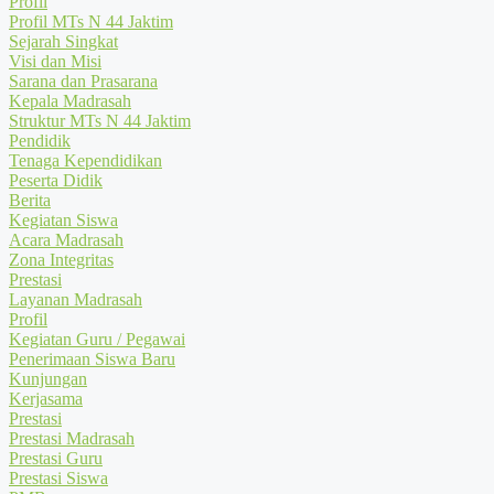
Profil
Profil MTs N 44 Jaktim
Sejarah Singkat
Visi dan Misi
Sarana dan Prasarana
Kepala Madrasah
Struktur MTs N 44 Jaktim
Pendidik
Tenaga Kependidikan
Peserta Didik
Berita
Kegiatan Siswa
Acara Madrasah
Zona Integritas
Prestasi
Layanan Madrasah
Profil
Kegiatan Guru / Pegawai
Penerimaan Siswa Baru
Kunjungan
Kerjasama
Prestasi
Prestasi Madrasah
Prestasi Guru
Prestasi Siswa