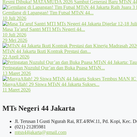
Resmi Dibuka! MATAMUDA 2026 Sambut Generasi Baru MTsN 44 
Gemilang di Lapangan! Tim Futsal MTsN 44...
10 Juli 2026
Masa Ta’aruf Santri MTI MTs Negeri 44...
10 Juli 2026
29 Mei 2026
MTsN 44 Jakarta Ikuti Kontrak Prestasi dan...
22 April 2026
Peringatan Nuzulul Qur’an dan Buka Puasa MTsN...
13 Maret 2026
MasyaAllah! 29 Siswa MTsN 44 Jakarta Sukses...
11 Maret 2026
MTs Negeri 44 Jakarta
Jl. Terusan I Gusti Ngurah Rai, RT.4/RW.11, Pd. Kopi, Kec. D
(021) 21285981
mtsn44jakarta@gmail.com