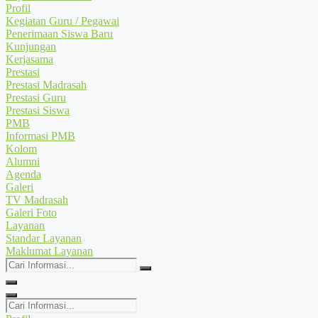
Profil
Kegiatan Guru / Pegawai
Penerimaan Siswa Baru
Kunjungan
Kerjasama
Prestasi
Prestasi Madrasah
Prestasi Guru
Prestasi Siswa
PMB
Informasi PMB
Kolom
Alumni
Agenda
Galeri
TV Madrasah
Galeri Foto
Layanan
Standar Layanan
Maklumat Layanan
Cari
Informasi...
Cari
Informasi...