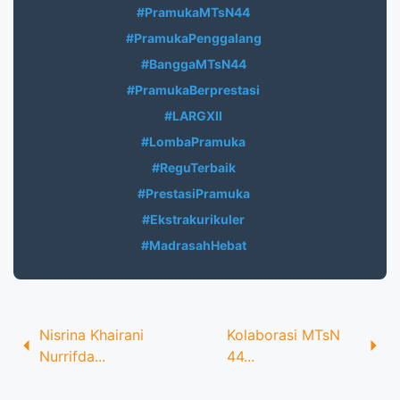
#PramukaMTsN44
#PramukaPenggalang
#BanggaMTsN44
#PramukaBerprestasi
#LARGXII
#LombaPramuka
#ReguTerbaik
#PrestasiPramuka
#Ekstrakurikuler
#MadrasahHebat
Nisrina Khairani
Kolaborasi MTsN
Nurrifda...
44...