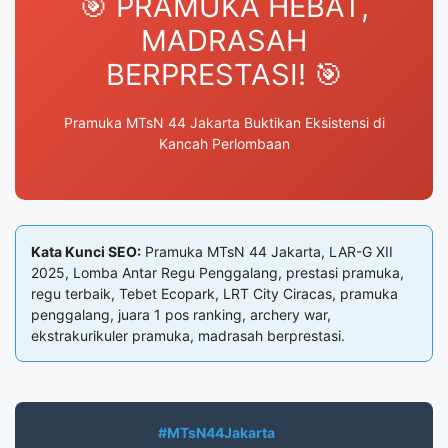
🎯 PRAMUKA HEBAT,
MADRASAH
BERPRESTASI! 🎯
Pramuka MTsN 44 Jakarta Buktikan Eksistensi di
Kancah Perlombaan
Kata Kunci SEO:
Pramuka MTsN 44 Jakarta, LAR-G XII
2025, Lomba Antar Regu Penggalang, prestasi pramuka,
regu terbaik, Tebet Ecopark, LRT City Ciracas, pramuka
penggalang, juara 1 pos ranking, archery war,
ekstrakurikuler pramuka, madrasah berprestasi.
#MTsN44Jakarta