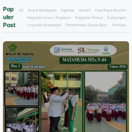
Pop
All
Acara Madrasah
Agenda
Alumni
Hari Raya Muslim
uler
Kegiatan Guru / Pegawai
Kegiatan Siswa
Kunjungan
Post
Layanan Madrasah
Penerimaan Siswa Baru
Prestasi
13 Juli 2026