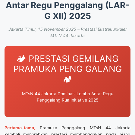
Antar Regu Penggalang (LAR-
G XII) 2025
Jakarta Timur, 15 November 2025 – Prestasi Ekstrakurikuler
MTsN 44 Jakarta
🏕️ PRESTASI GEMILANG
PRAMUKA PENG GALANG
🏕️
MTsN 44 Jakarta Dominasi Lomba Antar Regu
Penggalang Rua Initiative 2025
Pertama-tama,
Pramuka Penggalang MTsN 44 Jakarta
kembali menorehkan prestasi membanggakan pada ajang