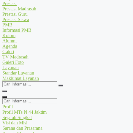
Prestasi
Prestasi Madrasah
Prestasi Guru
Prestasi Siswa
PMB
Informasi PMB
Kolom
Alumni
Agenda
Galeri
TV Madrasah
Galeri Foto
Layanan
Standar Layanan
Maklumat Layanan
Cari
Informasi...
Cari
Informasi...
Profil
Profil MTs N 44 Jaktim
Sejarah Singkat
Visi dan Misi
Sarana dan Prasarana