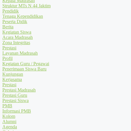
Kepala Madrasah
Struktur MTs N 44 Jaktim
Pendidik
Tenaga Kependidikan
Peserta Didik
Berita
Kegiatan Siswa
Acara Madrasah
Zona Integritas
Prestasi
Layanan Madrasah
Profil
Kegiatan Guru / Pegawai
Penerimaan Siswa Baru
Kunjungan
Kerjasama
Prestasi
Prestasi Madrasah
Prestasi Guru
Prestasi Siswa
PMB
Informasi PMB
Kolom
Alumni
Agenda