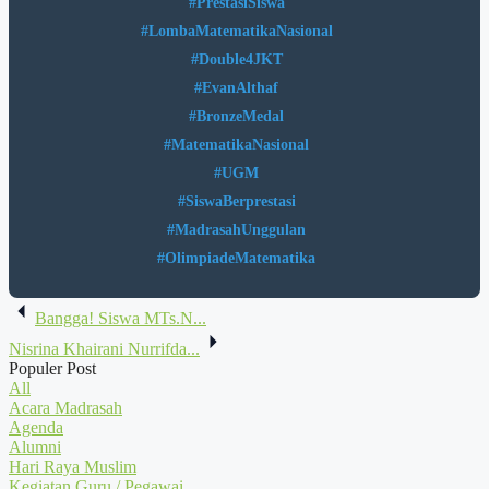
#PrestasiSiswa
#LombaMatematikaNasional
#Double4JKT
#EvanAlthaf
#BronzeMedal
#MatematikaNasional
#UGM
#SiswaBerprestasi
#MadrasahUnggulan
#OlimpiadeMatematika
Navigasi
Bangga! Siswa MTs.N...
pos
Nisrina Khairani Nurrifda...
Populer Post
All
Acara Madrasah
Agenda
Alumni
Hari Raya Muslim
Kegiatan Guru / Pegawai