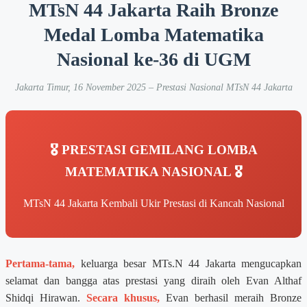
MTsN 44 Jakarta Raih Bronze
Medal Lomba Matematika
Nasional ke-36 di UGM
Jakarta Timur, 16 November 2025 – Prestasi Nasional MTsN 44 Jakarta
🎖️ PRESTASI GEMILANG LOMBA
MATEMATIKA NASIONAL 🎖️
MTsN 44 Jakarta Kembali Ukir Prestasi di Kancah Nasional
Pertama-tama,
keluarga besar MTs.N 44 Jakarta mengucapkan
selamat dan bangga atas prestasi yang diraih oleh Evan Althaf
Shidqi Hirawan.
Secara khusus,
Evan berhasil meraih Bronze