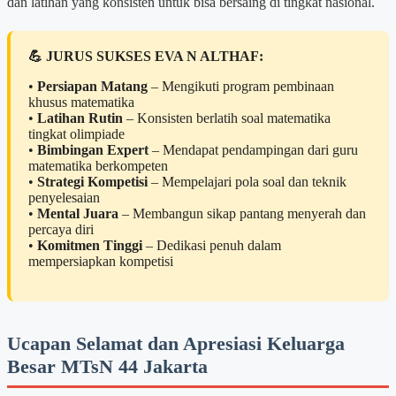
dan latihan yang konsisten untuk bisa bersaing di tingkat nasional.
💪 JURUS SUKSES EVA N ALTHAF:
•
Persiapan Matang
– Mengikuti program pembinaan
khusus matematika
•
Latihan Rutin
– Konsisten berlatih soal matematika
tingkat olimpiade
•
Bimbingan Expert
– Mendapat pendampingan dari guru
matematika berkompeten
•
Strategi Kompetisi
– Mempelajari pola soal dan teknik
penyelesaian
•
Mental Juara
– Membangun sikap pantang menyerah dan
percaya diri
•
Komitmen Tinggi
– Dedikasi penuh dalam
mempersiapkan kompetisi
Ucapan Selamat dan Apresiasi Keluarga
Besar MTsN 44 Jakarta