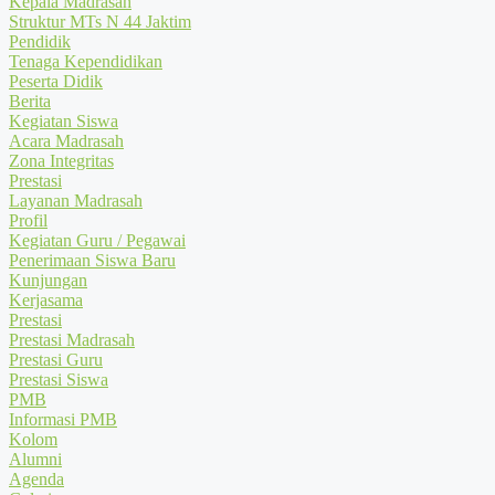
Kepala Madrasah
Struktur MTs N 44 Jaktim
Pendidik
Tenaga Kependidikan
Peserta Didik
Berita
Kegiatan Siswa
Acara Madrasah
Zona Integritas
Prestasi
Layanan Madrasah
Profil
Kegiatan Guru / Pegawai
Penerimaan Siswa Baru
Kunjungan
Kerjasama
Prestasi
Prestasi Madrasah
Prestasi Guru
Prestasi Siswa
PMB
Informasi PMB
Kolom
Alumni
Agenda