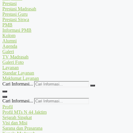
Prestasi
Prestasi Madrasah
Prestasi Guru
Prestasi Siswa
PMB
Informasi PMB
Kolom
Alumni
Agenda
Galeri
TV Madrasah
Galeri Foto
Layanan
Standar Layanan
Maklumat Layanan
Cari Informasi...
Cari Informasi...
Profil
Profil MTs N 44 Jaktim
Sejarah Singkat
Visi dan Misi
Sarana dan Prasarana