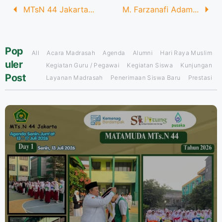
MTsN 44 Jakarta...
M. Farzanafi Adam...
Pop
All
Acara Madrasah
Agenda
Alumni
Hari Raya Muslim
uler
Kegiatan Guru / Pegawai
Kegiatan Siswa
Kunjungan
Post
Layanan Madrasah
Penerimaan Siswa Baru
Prestasi