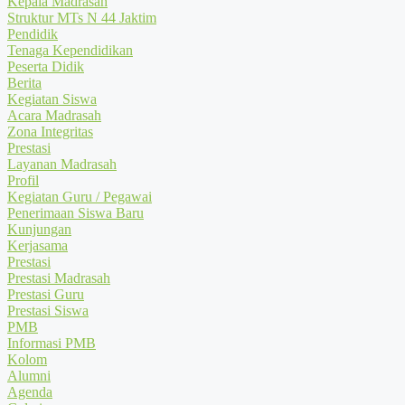
Kepala Madrasah
Struktur MTs N 44 Jaktim
Pendidik
Tenaga Kependidikan
Peserta Didik
Berita
Kegiatan Siswa
Acara Madrasah
Zona Integritas
Prestasi
Layanan Madrasah
Profil
Kegiatan Guru / Pegawai
Penerimaan Siswa Baru
Kunjungan
Kerjasama
Prestasi
Prestasi Madrasah
Prestasi Guru
Prestasi Siswa
PMB
Informasi PMB
Kolom
Alumni
Agenda