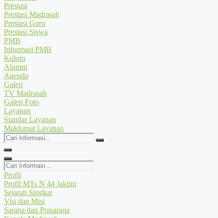
Prestasi
Prestasi Madrasah
Prestasi Guru
Prestasi Siswa
PMB
Informasi PMB
Kolom
Alumni
Agenda
Galeri
TV Madrasah
Galeri Foto
Layanan
Standar Layanan
Maklumat Layanan
Cari
Informasi...
Cari
Informasi...
Profil
Profil MTs N 44 Jaktim
Sejarah Singkat
Visi dan Misi
Sarana dan Prasarana