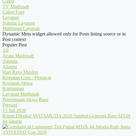
Galeri
TV Madrasah
Galeri Foto
Layanan
Standar Layanan
Maklumat Layanan
Dynamic Meta widget allowed only for Posts listing source or in
Post context
Populer Post
All
Acara Madrasah
Agenda
Alumni
Hari Raya Muslim
Kegiatan Guru / Pegawai
Kegiatan Siswa
Kunjungan
Layanan Madrasah
Penerimaan Siswa Baru
Prestasi
13 Juli 2026
Resmi Dibuka! MATAMUDA 2026 Sambut Generasi Baru MTsN
44 Jakarta