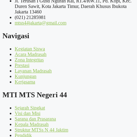
Jl. Terusan I Gusti Ngurah Rai, RT.4/RW.11, Pd. Kopi, Kec.
Duren Sawit, Kota Jakarta Timur, Daerah Khusus Ibukota
Jakarta 13460
(021) 21285981
mtsn44jakarta@gmail.com
Navigasi
Kegiatan Siswa
Acara Madrasah
Zona Integritas
Prestasi
Layanan Madrasah
Kunjungan
Kerjasama
MTI MTS Negeri 44
Sejarah Singkat
Visi dan Misi
Sarana dan Prasarana
Kepala Madrasah
Struktur MTSs N 44 Jaktim
Pendidik