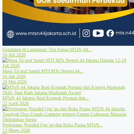
Gemilang di Lapangan! Tim Futsal MTsN 44...
10 Juli 2026
Masa Ta’aruf Santri MTI MTs Negeri 44...
10 Juli 2026
29 Mei 2026
MTsN 44 Jakarta Ikuti Kontrak Prestasi dan...
22 April 2026
Peringatan Nuzulul Qur’an dan Buka Puasa MTsN...
13 Maret 2026