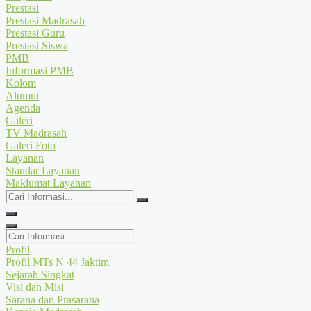
Prestasi
Prestasi Madrasah
Prestasi Guru
Prestasi Siswa
PMB
Informasi PMB
Kolom
Alumni
Agenda
Galeri
TV Madrasah
Galeri Foto
Layanan
Standar Layanan
Maklumat Layanan
Cari
Informasi...
Cari
Informasi...
Profil
Profil MTs N 44 Jaktim
Sejarah Singkat
Visi dan Misi
Sarana dan Prasarana