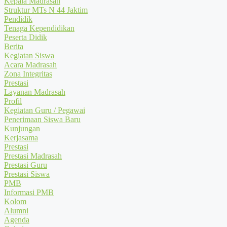
Kepala Madrasah
Struktur MTs N 44 Jaktim
Pendidik
Tenaga Kependidikan
Peserta Didik
Berita
Kegiatan Siswa
Acara Madrasah
Zona Integritas
Prestasi
Layanan Madrasah
Profil
Kegiatan Guru / Pegawai
Penerimaan Siswa Baru
Kunjungan
Kerjasama
Prestasi
Prestasi Madrasah
Prestasi Guru
Prestasi Siswa
PMB
Informasi PMB
Kolom
Alumni
Agenda