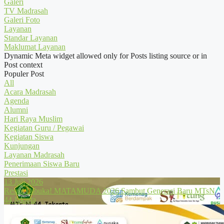
Galeri
TV Madrasah
Galeri Foto
Layanan
Standar Layanan
Maklumat Layanan
Dynamic Meta widget allowed only for Posts listing source or in
Post context
Populer Post
All
Acara Madrasah
Agenda
Alumni
Hari Raya Muslim
Kegiatan Guru / Pegawai
Kegiatan Siswa
Kunjungan
Layanan Madrasah
Penerimaan Siswa Baru
Prestasi
13 Juli 2026
Resmi Dibuka! MATAMUDA 2026 Sambut Generasi Baru MTsN
44 Jakarta