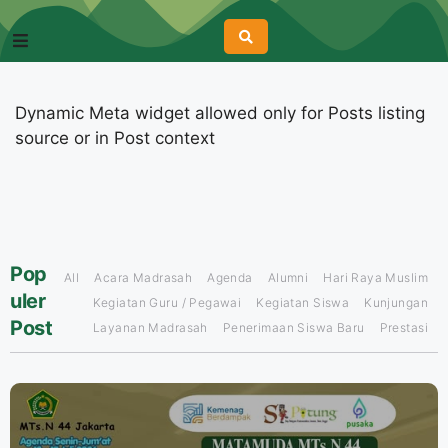
Dynamic Meta widget allowed only for Posts listing
source or in Post context
Pop
All
Acara Madrasah
Agenda
Alumni
Hari Raya Muslim
uler
Kegiatan Guru / Pegawai
Kegiatan Siswa
Kunjungan
Post
Layanan Madrasah
Penerimaan Siswa Baru
Prestasi