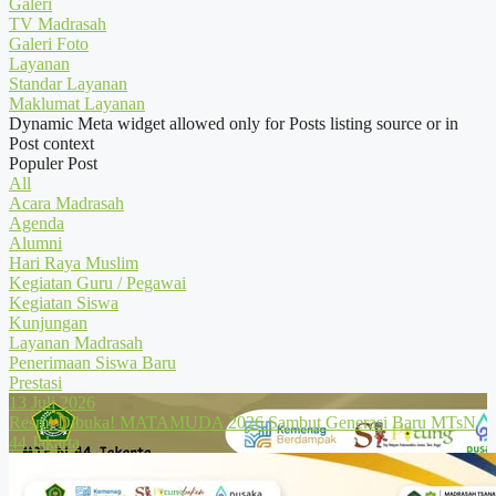
Galeri
TV Madrasah
Galeri Foto
Layanan
Standar Layanan
Maklumat Layanan
Dynamic Meta widget allowed only for Posts listing source or in
Post context
Populer Post
All
Acara Madrasah
Agenda
Alumni
Hari Raya Muslim
Kegiatan Guru / Pegawai
Kegiatan Siswa
Kunjungan
Layanan Madrasah
Penerimaan Siswa Baru
Prestasi
13 Juli 2026
Resmi Dibuka! MATAMUDA 2026 Sambut Generasi Baru MTsN
44 Jakarta