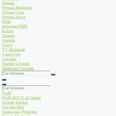
Prestasi
Prestasi Madrasah
Prestasi Guru
Prestasi Siswa
PMB
Informasi PMB
Kolom
Alumni
Agenda
Galeri
TV Madrasah
Galeri Foto
Layanan
Standar Layanan
Maklumat Layanan
Cari
Informasi...
Cari
Informasi...
Profil
Profil MTs N 44 Jaktim
Sejarah Singkat
Visi dan Misi
Sarana dan Prasarana