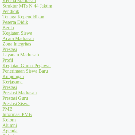
Kepala Madrasah
Struktur MTs N 44 Jaktim
Pendidik
Tenaga Kependidikan
Peserta Didik
Berita
Kegiatan Siswa
Acara Madrasah
Zona Integritas
Prestasi
Layanan Madrasah
Profil
Kegiatan Guru / Pegawai
Penerimaan Siswa Baru
Kunjungan
Kerjasama
Prestasi
Prestasi Madrasah
Prestasi Guru
Prestasi Siswa
PMB
Informasi PMB
Kolom
Alumni
Agenda